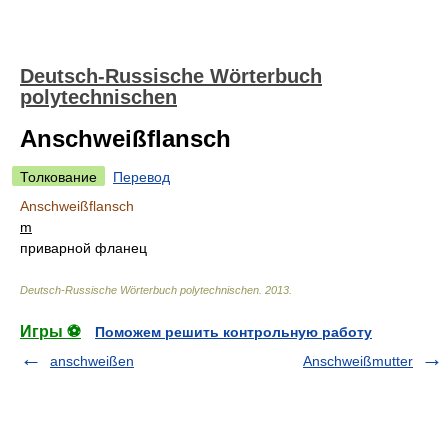
Deutsch-Russische Wörterbuch
polytechnischen
Anschweißflansch
Толкование
Перевод
Anschweißflansch
m
приварной фланец
Deutsch-Russische Wörterbuch polytechnischen
.
2013
.
Игры ⚽
Поможем решить контрольную работу
anschweißen
Anschweißmutter